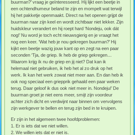
buurman?’ vraag je geïnteresseerd. Hij lijkt een beetje in
een ochtendhumeur beland te zijn en mompelt wat terwijl
hij het pakketje openmaakt. Direct na het openen grijpt de
buurman naar zijn keel en wordt zichtbaar niet lekker. Zijn
huidskleur verandert en hij roept hard ‘Nondeju, ook dát
nog!’ Nu word je toch echt nieuwsgierig en je vraagt het
nog een keer. ‘Wat heb je nou gekregen buurman?’ Hij
kijkt een beetje wazig jouw kant op en zegt na een paar
seconden ‘Tja, de griep. Ik heb de griep gekregen…
Waarom krijg ík nu de griep en jij niet? Dat kan ik
helemaal niet gebruiken, ik heb het al zo druk op het
werk. Ik kan het werk zowat niet meer aan. En dan heb ik
ook nog speciaal een griepprik gehaald een paar weken
terug. Daar geloof ik dus ook niet meer in. Nondeju!’ De
buurman groet je niet eens meer, smijt zijn voordeur
achter zich dicht en verdwijnt naar binnen om vervolgens
zijn werkgever te bellen en terug zijn bed in te kruipen.
Er zijn in het algemeen twee hoofdproblemen:
1. Er is iets dat we niet willen.
2. We willen iets dat er niet is.