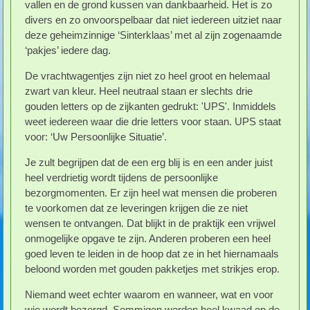
vallen en de grond kussen van dankbaarheid. Het is zo
divers en zo onvoorspelbaar dat niet iedereen uitziet naar
deze geheimzinnige ‘Sinterklaas’ met al zijn zogenaamde
‘pakjes’ iedere dag.
De vrachtwagentjes zijn niet zo heel groot en helemaal
zwart van kleur. Heel neutraal staan er slechts drie
gouden letters op de zijkanten gedrukt: 'UPS'. Inmiddels
weet iedereen waar die drie letters voor staan. UPS staat
voor: ‘Uw Persoonlijke Situatie’.
Je zult begrijpen dat de een erg blij is en een ander juist
heel verdrietig wordt tijdens de persoonlijke
bezorgmomenten. Er zijn heel wat mensen die proberen
te voorkomen dat ze leveringen krijgen die ze niet
wensen te ontvangen. Dat blijkt in de praktijk een vrijwel
onmogelijke opgave te zijn. Anderen proberen een heel
goed leven te leiden in de hoop dat ze in het hiernamaals
beloond worden met gouden pakketjes met strikjes erop.
Niemand weet echter waarom en wanneer, wat en voor
wie wordt bezorgd. Sommigen worden heel kwaad op de