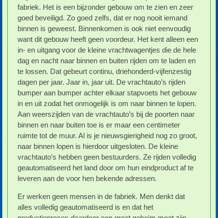
fabriek. Het is een bijzonder gebouw om te zien en zeer
goed beveiligd. Zo goed zelfs, dat er nog nooit iemand
binnen is geweest. Binnenkomen is ook niet eenvoudig
want dit gebouw heeft geen voordeur. Het kent alleen een
in- en uitgang voor de kleine vrachtwagentjes die de hele
dag en nacht naar binnen en buiten rijden om te laden en
te lossen. Dat gebeurt continu, driehonderd-vijfenzestig
dagen per jaar. Jaar in, jaar uit. De vrachtauto’s rijden
bumper aan bumper achter elkaar stapvoets het gebouw
in en uit zodat het onmogelijk is om naar binnen te lopen.
Aan weerszijden van de vrachtauto’s bij de poorten naar
binnen en naar buiten toe is er maar een centimeter
ruimte tot de muur. Al is je nieuwsgierigheid nog zo groot,
naar binnen lopen is hierdoor uitgesloten. De kleine
vrachtauto’s hebben geen bestuurders. Ze rijden volledig
geautomatiseerd het land door om hun eindproduct af te
leveren aan de voor hen bekende adressen.
Er werken geen mensen in de fabriek. Men denkt dat
alles volledig geautomatiseerd is en dat het
productieproces daardoor een groot geheim moet zijn.