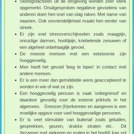
Storingsfactoren uit de omgeving worden zeer sterk
opgemerkt. Onuitgesproken negatieve gevoelens van
anderen doen hen snel van slag raken. Met name van
naasten. Ook onvriendelijkheid maakt hen eerder van
streek.
Er zijn snel stressverschijnselen zoals maagpijn,
onrustige darmen, hoofdpijn, kriebelende zenuwen of
een algeheel onbehaaglijk gevoel.
De meeste mensen met een eetstoornis zijn
hooggevoelig.
Men heeft het gevoel 'leeg te lopen' in contact met
andere mensen.
Er is een meer dan gemiddelde wens geaccepteerd te
worden in wie of wat ze zijn.
Een hooggevoelig persoon is vaak 'onbegrensd' en
daardoor gevoelig voor de externe prikkels in het
algemeen. Grenzen (h)erkennen en aangeven is een
moeilijke opgave voor veel hooggevoelige personen.
Er is veel stimulatie van buitenaf zoals geluiden,
gesprekken, geuren, drukke straten etc. Dit
(tezamen met piekeren en malen in het hoofd) kan vrij