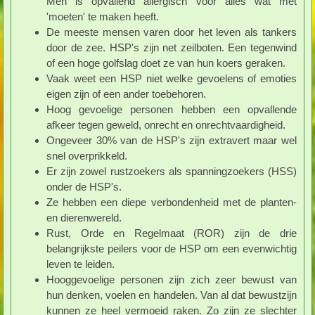
Men is opvallend allergisch voor alles wat met
'moeten' te maken heeft.
De meeste mensen varen door het leven als tankers
door de zee. HSP's zijn net zeilboten. Een tegenwind
of een hoge golfslag doet ze van hun koers geraken.
Vaak weet een HSP niet welke gevoelens of emoties
eigen zijn of een ander toebehoren.
Hoog gevoelige personen hebben een opvallende
afkeer tegen geweld, onrecht en onrechtvaardigheid.
Ongeveer 30% van de HSP's zijn extravert maar wel
snel overprikkeld.
Er zijn zowel rustzoekers als spanningzoekers (HSS)
onder de HSP's.
Ze hebben een diepe verbondenheid met de planten-
en dierenwereld.
Rust, Orde en Regelmaat (ROR) zijn de drie
belangrijkste peilers voor de HSP om een evenwichtig
leven te leiden.
Hooggevoelige personen zijn zich zeer bewust van
hun denken, voelen en handelen. Van al dat bewustzijn
kunnen ze heel vermoeid raken. Zo zijn ze slechter