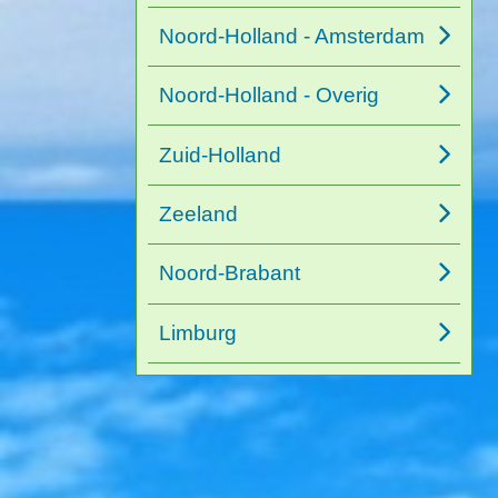
Noord-Holland - Amsterdam
Noord-Holland - Overig
Zuid-Holland
Zeeland
Noord-Brabant
Limburg