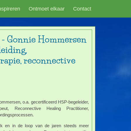
inspireren
Ontmoet elkaar
Contact
 - Gonnie Hommersen
eiding,
rapie, reconnective
mmersen, o.a. gecertificeerd HSP-begeleider,
eut, Reconnective Healing Practitioner,
ordingsprocessen.
k en in de loop van de jaren steeds meer