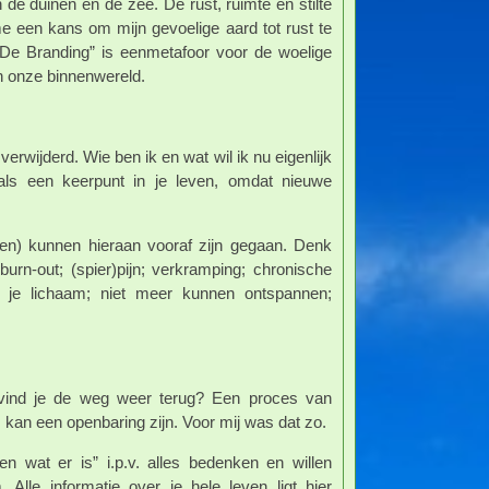
 de duinen en de zee. De rust, ruimte en stilte
 een kans om mijn gevoelige aard tot rust te
“De Branding” is eenmetafoor voor de woelige
in onze binnenwereld.
verwijderd. Wie ben ik en wat wil ik nu eigenlijk
als een keerpunt in je leven, omdat nieuwe
ten) kunnen hieraan vooraf zijn gegaan. Denk
burn-out; (spier)pijn; verkramping; chronische
 je lichaam; niet meer kunnen ontspannen;
 vind je de weg weer terug? Een proces van
, kan een openbaring zijn. Voor mij was dat zo.
n wat er is” i.p.v. alles bedenken en willen
 Alle informatie over je hele leven ligt hier