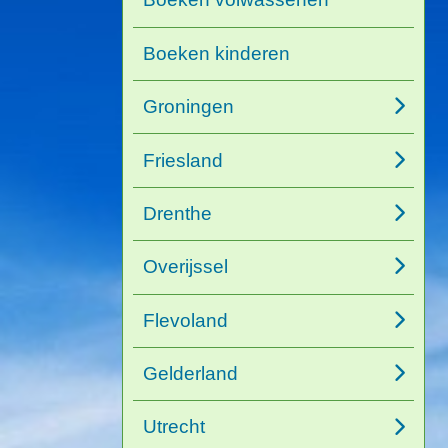
Boeken kinderen
Groningen
Friesland
Drenthe
Overijssel
Flevoland
Gelderland
Utrecht