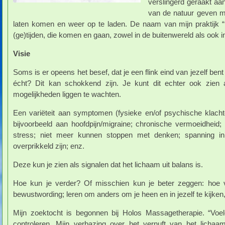
verslingerd geraakt aan
van de natuur geven me
laten komen en weer op te laden. De naam van mijn praktijk 
(ge)tijden, die komen en gaan, zowel in de buitenwereld als ook 
Visie
Soms is er opeens het besef, dat je een flink eind van jezelf bent 
écht? Dit kan schokkend zijn. Je kunt dit echter ook zien 
mogelijkheden liggen te wachten.
Een variëteit aan symptomen (fysieke en/of psychische klach
bijvoorbeeld aan hoofdpijn/migraine; chronische vermoeidheid; 
stress; niet meer kunnen stoppen met denken; spanning in
overprikkeld zijn; enz.
Deze kun je zien als signalen dat het lichaam uit balans is.
Hoe kun je verder? Of misschien kun je beter zeggen: hoe
bewustwording; leren om anders om je heen en in jezelf te kijken
Mijn zoektocht is begonnen bij Holos Massagetherapie. “Voele
controleren. Mijn verbazing over het vernuft van het lichaam.