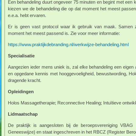
Een behandeling duurt ongeveer 75 minuten en begint met een ko
kiezen we de behandeling die op dat moment het meest passend i
e.e.a. hebt ervaren.
Er is geen vast protocol waar ik gebruik van maak. Samen 
moment het meest passend is. Zie voor meer informatie:
https://www.praktijkdebranding.nl/werkwijze-behandeling.html
Specialisatie
Aangezien ieder mens uniek is, zal elke behandeling een eigen
en opgedane kennis met hooggevoeligheid, bewustwording, Holos
dragende kracht.
Opleidingen
Holos Massagetherapie; Reconnective Healing; Intuïtieve ontwik
Lidmaatschap
De praktijk is aangesloten bij de beroepsvereniging VBAG (
Geneeswijze) en staat ingeschreven in het RBCZ (Register Be