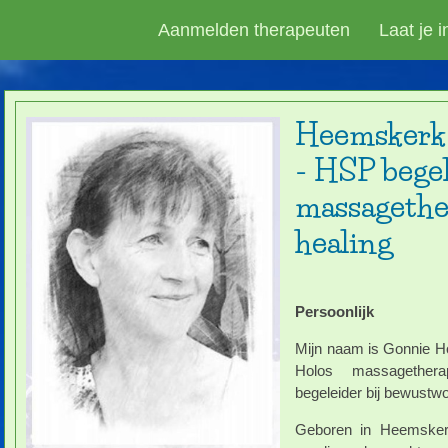
Aanmelden therapeuten
Laat je 
Heemskerk
- HSP begel
massagethe
healing
Persoonlijk
Mijn naam is Gonnie Ho
Holos massagetherap
begeleider bij bewustw
Geboren in Heemsker