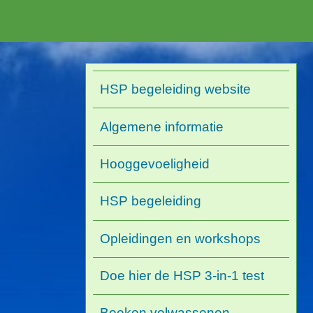
HSP begeleiding website
Algemene informatie
Hooggevoeligheid
HSP begeleiding
Opleidingen en workshops
Doe hier de HSP 3-in-1 test
Boeken volwassenen