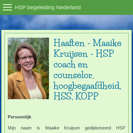
HSP begeleiding Nederland
Haaften - Maaike
Kruijsen - HSP
coach en
counselor,
hoogbegaafdheid,
HSS, KOPP
Persoonlijk
Mijn naam is Maaike Kruijsen gediplomeerd HSP