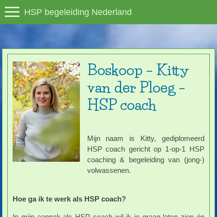
HSP begeleiding Nederland
Boskoop – Kitty
van der Ploeg –
HSP coach
Mijn naam is Kitty, gediplomeerd
HSP coach gericht op 1-op-1 HSP
coaching & begeleiding van (jong-)
volwassenen.
Hoe ga ik te werk als HSP coach?
In mijn aanpak als HSP coach wil ik je graag laten zien én