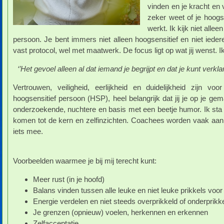
vinden en je kracht en v
zeker weet of je hoogse
werkt. Ik kijk niet allee
persoon. Je bent immers niet alleen hoogsensitief en niet iede
vast protocol, wel met maatwerk. De focus ligt op wat jij wenst. Ik 
‘’Het gevoel alleen al dat iemand je begrijpt en dat je kunt verkla
Vertrouwen, veiligheid, eerlijkheid en duidelijkheid zijn voo
hoogsensitief persoon (HSP), heel belangrijk dat jij je op je ge
onderzoekende, nuchtere en basis met een beetje humor. Ik sta
komen tot de kern en zelfinzichten. Coachees worden vaak aan h
iets mee.
Voorbeelden waarmee je bij mij terecht kunt:
Meer rust (in je hoofd)
Balans vinden tussen alle leuke en niet leuke prikkels voor
Energie verdelen en niet steeds overprikkeld of onderprikk
Je grenzen (opnieuw) voelen, herkennen en erkennen
Zelfacceptatie