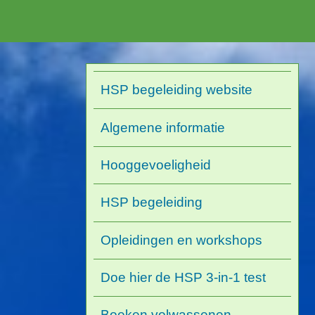
HSP begeleiding website
Algemene informatie
Hooggevoeligheid
HSP begeleiding
Opleidingen en workshops
Doe hier de HSP 3-in-1 test
Boeken volwassenen