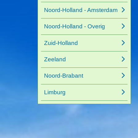
Noord-Holland - Amsterdam
Noord-Holland - Overig
Zuid-Holland
Zeeland
Noord-Brabant
Limburg