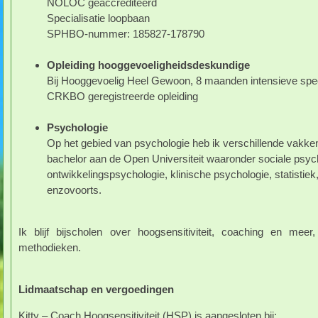
NOLOC geaccrediteerd
Specialisatie loopbaan
SPHBO-nummer: 185827-178790
Opleiding hooggevoeligheidsdeskundige
Bij Hooggevoelig Heel Gewoon, 8 maanden intensieve spec
CRKBO geregistreerde opleiding
Psychologie
Op het gebied van psychologie heb ik verschillende vakken
bachelor aan de Open Universiteit waaronder sociale psyc
ontwikkelingspsychologie, klinische psychologie, statistie
enzovoorts.
Ik blijf bijscholen over hoogsensitiviteit, coaching en mee
methodieken.
Lidmaatschap en vergoedingen
Kitty – Coach Hoogsensitiviteit (HSP) is aangesloten bij: