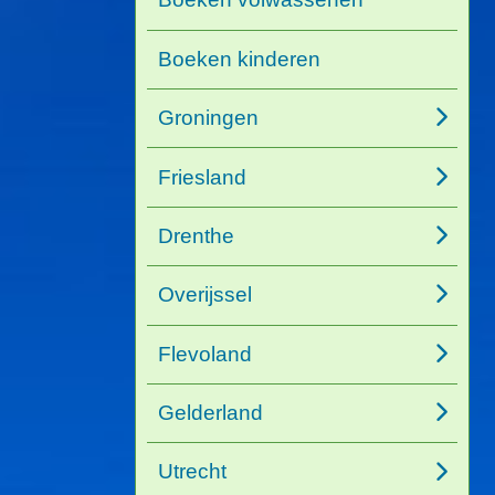
Boeken kinderen
Groningen
Friesland
Drenthe
Overijssel
Flevoland
Gelderland
Utrecht