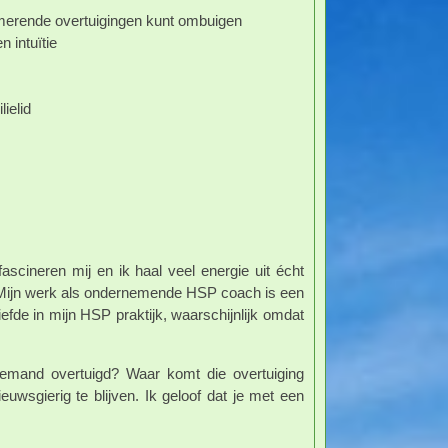
emmerende overtuigingen kunt ombuigen
 intuïtie
ielid
scineren mij en ik haal veel energie uit écht
p. Mijn werk als ondernemende HSP coach is een
iefde in mijn HSP praktijk, waarschijnlijk omdat
emand overtuigd? Waar komt die overtuiging
uwsgierig te blijven. Ik geloof dat je met een