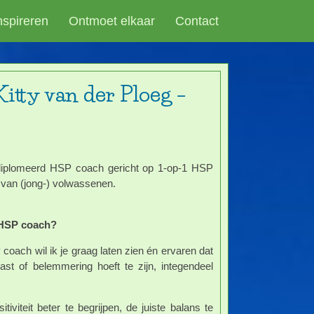
inspireren
Ontmoet elkaar
Contact
itty van der Ploeg –
ediplomeerd HSP coach gericht op 1-op-1 HSP
 van (jong-) volwassenen.
s HSP coach?
coach wil ik je graag laten zien én ervaren dat
last of belemmering hoeft te zijn, integendeel
tiviteit beter te begrijpen, de juiste balans te