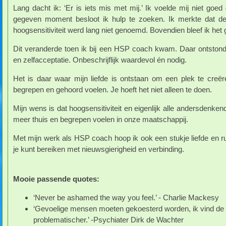
Lang dacht ik: ‘Er is iets mis met mij.’ Ik voelde mij niet g
gegeven moment besloot ik hulp te zoeken. Ik merkte dat de
hoogsensitiviteit werd lang niet genoemd. Bovendien bleef ik het g
Dit veranderde toen ik bij een HSP coach kwam. Daar ontstond 
en zelfacceptatie. Onbeschrijflijk waardevol én nodig.
Het is daar waar mijn liefde is ontstaan om een plek te cre
begrepen en gehoord voelen. Je hoeft het niet alleen te doen.
Mijn wens is dat hoogsensitiviteit en eigenlijk alle andersdenke
meer thuis en begrepen voelen in onze maatschappij.
Met mijn werk als HSP coach hoop ik ook een stukje liefde en ru
je kunt bereiken met nieuwsgierigheid en verbinding.
Mooie passende quotes:
‘Never be ashamed the way you feel.’ - Charlie Mackesy
‘Gevoelige mensen moeten gekoesterd worden, ik vind de 
problematischer.’ -Psychiater Dirk de Wachter