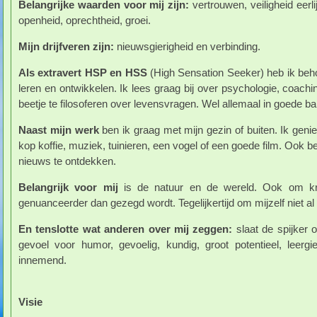
Belangrijke waarden voor mij zijn:
vertrouwen, veiligheid eerlij
openheid, oprechtheid, groei.
Mijn drijfveren zijn:
nieuwsgierigheid en verbinding.
Als extravert HSP en HSS
(High Sensation Seeker) heb ik behoe
leren en ontwikkelen. Ik lees graag bij over psychologie, coachin
beetje te filosoferen over levensvragen. Wel allemaal in goede 
Naast mijn werk
ben ik graag met mijn gezin of buiten. Ik geni
kop koffie, muziek, tuinieren, een vogel of een goede film. Ook be
nieuws te ontdekken.
Belangrijk voor mij
is de natuur en de wereld. Ook om krit
genuanceerder dan gezegd wordt. Tegelijkertijd om mijzelf niet a
En tenslotte wat anderen over mij zeggen:
slaat de spijker o
gevoel voor humor, gevoelig, kundig, groot potentieel, leergie
innemend.
Visie